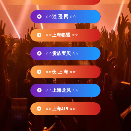
⭐⭐
逍 遥 网
⭐⭐
⭐⭐
上海狼盟
⭐⭐
⭐⭐
贵族宝贝
⭐⭐
⭐⭐
夜 上 海
⭐⭐
⭐⭐
上海龙凤
⭐⭐
⭐⭐
上海419
⭐⭐