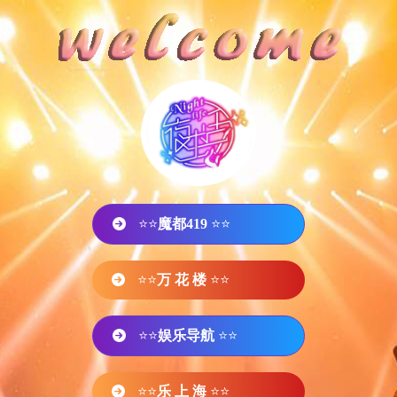
⭐⭐
魔都419
⭐⭐
⭐⭐
万 花 楼
⭐⭐
⭐⭐
娱乐导航
⭐⭐
⭐⭐
乐 上 海
⭐⭐