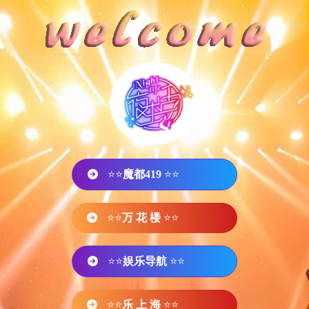
⭐⭐
魔都419
⭐⭐
⭐⭐
万 花 楼
⭐⭐
⭐⭐
娱乐导航
⭐⭐
⭐⭐
乐 上 海
⭐⭐