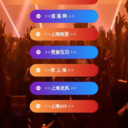
⭐⭐
逍 遥 网
⭐⭐
⭐⭐
上海狼盟
⭐⭐
⭐⭐
贵族宝贝
⭐⭐
⭐⭐
夜 上 海
⭐⭐
⭐⭐
上海龙凤
⭐⭐
⭐⭐
上海419
⭐⭐