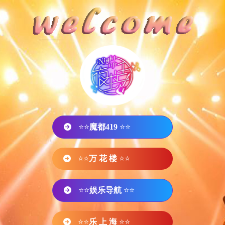
⭐⭐
魔都419
⭐⭐
⭐⭐
万 花 楼
⭐⭐
⭐⭐
娱乐导航
⭐⭐
⭐⭐
乐 上 海
⭐⭐