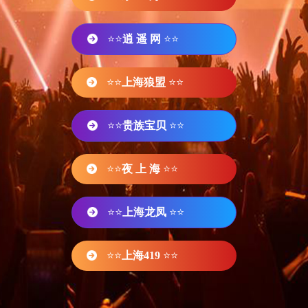
⭐⭐
逍 遥 网
⭐⭐
⭐⭐
上海狼盟
⭐⭐
⭐⭐
贵族宝贝
⭐⭐
⭐⭐
夜 上 海
⭐⭐
⭐⭐
上海龙凤
⭐⭐
⭐⭐
上海419
⭐⭐