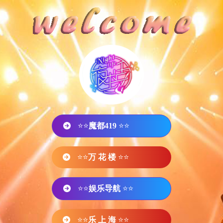
⭐⭐
魔都419
⭐⭐
⭐⭐
万 花 楼
⭐⭐
⭐⭐
娱乐导航
⭐⭐
⭐⭐
乐 上 海
⭐⭐