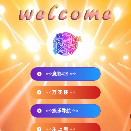
⭐⭐
魔都419
⭐⭐
⭐⭐
万 花 楼
⭐⭐
⭐⭐
娱乐导航
⭐⭐
⭐⭐
乐 上 海
⭐⭐