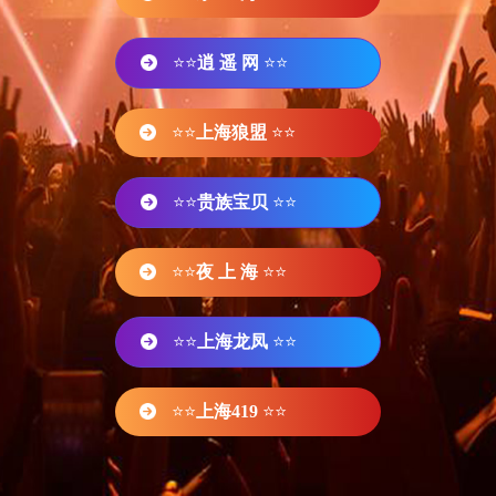
⭐⭐
逍 遥 网
⭐⭐
⭐⭐
上海狼盟
⭐⭐
⭐⭐
贵族宝贝
⭐⭐
⭐⭐
夜 上 海
⭐⭐
⭐⭐
上海龙凤
⭐⭐
⭐⭐
上海419
⭐⭐