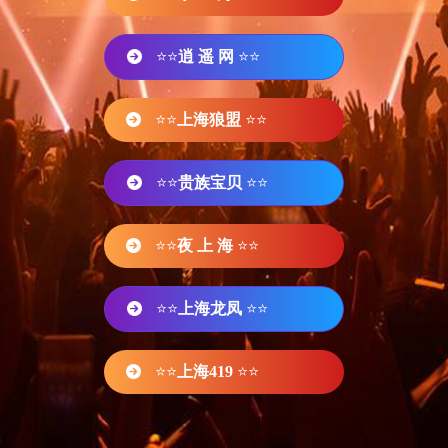
⭐⭐
逍 遥 网
⭐⭐
⭐⭐
上海狼盟
⭐⭐
⭐⭐
贵族宝贝
⭐⭐
⭐⭐
夜 上 海
⭐⭐
⭐⭐
上海龙凤
⭐⭐
⭐⭐
上海419
⭐⭐