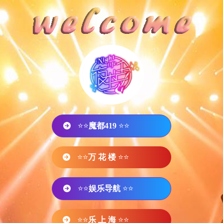
⭐⭐
魔都419
⭐⭐
⭐⭐
万 花 楼
⭐⭐
⭐⭐
娱乐导航
⭐⭐
⭐⭐
乐 上 海
⭐⭐