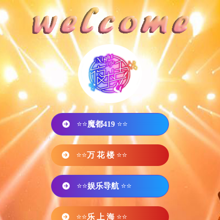
⭐⭐
魔都419
⭐⭐
⭐⭐
万 花 楼
⭐⭐
⭐⭐
娱乐导航
⭐⭐
⭐⭐
乐 上 海
⭐⭐