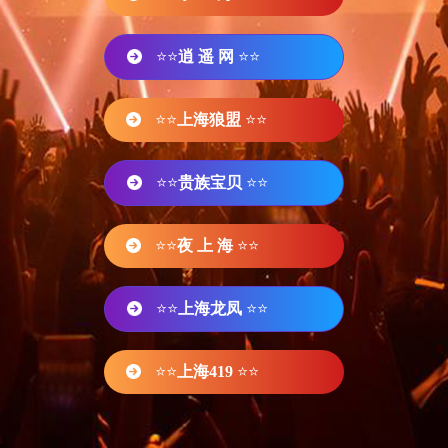
⭐⭐
逍 遥 网
⭐⭐
⭐⭐
上海狼盟
⭐⭐
⭐⭐
贵族宝贝
⭐⭐
⭐⭐
夜 上 海
⭐⭐
⭐⭐
上海龙凤
⭐⭐
⭐⭐
上海419
⭐⭐