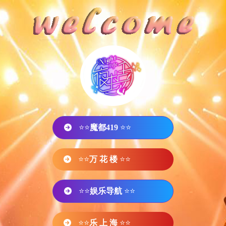
⭐⭐
魔都419
⭐⭐
⭐⭐
万 花 楼
⭐⭐
⭐⭐
娱乐导航
⭐⭐
⭐⭐
乐 上 海
⭐⭐