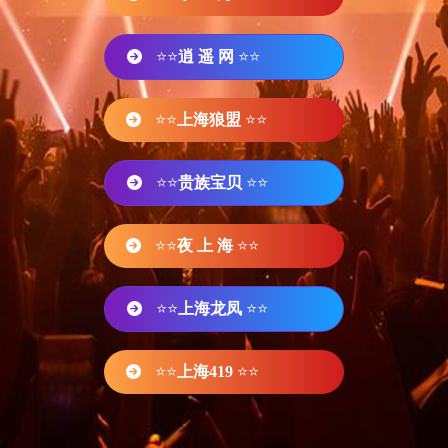
⭐⭐
逍 遥 网
⭐⭐
⭐⭐
上海狼盟
⭐⭐
⭐⭐
贵族宝贝
⭐⭐
⭐⭐
夜 上 海
⭐⭐
⭐⭐
上海龙凤
⭐⭐
⭐⭐
上海419
⭐⭐